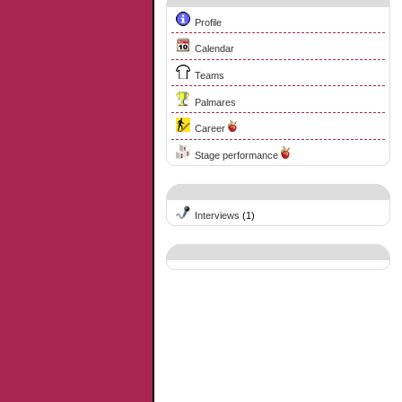
Profile
Calendar
Teams
Palmares
Career
Stage performance
Interviews
(1)