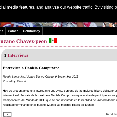
Language
al media features, and analyze our website traffic. By visiting 
ms
Games
Community
puzano Chavez-peon
1
Interviews
Entrevista a Daniela Campuzano
Rueda Lenticular
, Alfonso Blanco Criado, 9 September 2015
Posted by:
Bitossi
Hoy os presentamos una interesante entrevista con una de las mejores bikers del panor
internacional. Se trata de la mexicana Daniela Campuzano que acaba de participar en los
Campeonatos del Mundo de XCO que se han disputado en la localidad de Vallnord donde l
resultado terminando en el puesto 12 ante las mejores bikers del Mundo.
0
Read the