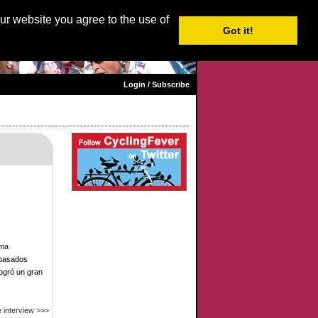
: English |
Nederlands
|
Français
|
Italiano
|
Español
our website you agree to the use of
Got it!
Login / Subscribe
ama
 pasados
ogró un gran
 interview >>>